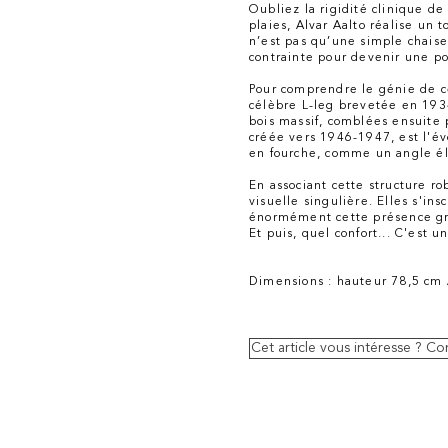
Oubliez la rigidité clinique d
plaies, Alvar Aalto réalise un 
n’est pas qu’une simple chais
contrainte pour devenir une poé
Pour comprendre le génie de ce
célèbre L-leg brevetée en 1934
bois massif, comblées ensuite 
créée vers 1946-1947, est l'év
en fourche, comme un angle éla
En associant cette structure r
visuelle singulière. Elles s'i
énormément cette présence gra
Et puis, quel confort... C'est 
Dimensions : hauteur 78,5 cm 
Cet article vous intéresse ? C