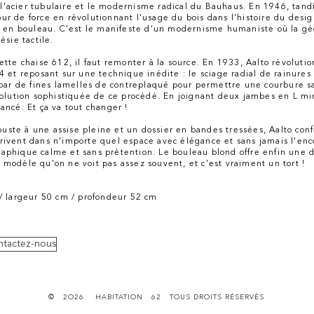
e l’acier tubulaire et le modernisme radical du Bauhaus. En 1946, tan
tour de force en révolutionnant l'usage du bois dans l'histoire du des
e en bouleau. C’est le manifeste d’un modernisme humaniste où la gé
sie tactile.
tte chaise 612, il faut remonter à la source. En 1933, Aalto révolutio
 et reposant sur une technique inédite : le sciage radial de rainures
par de fines lamelles de contreplaqué pour permettre une courbure sans
olution sophistiquée de ce procédé. En joignant deux jambes en L min
ncé. Et ça va tout changer !
obuste à une assise pleine et un dossier en bandes tressées, Aalto con
nscrivent dans n'importe quel espace avec élégance et sans jamais l'e
phique calme et sans prétention. Le bouleau blond offre enfin une 
un modèle qu'on ne voit pas assez souvent, et c'est vraiment un tort !
/ largeur 50 cm / profondeur 52 cm
ontactez-nous
© 2O26 HABITATION 62 TOUS DROITS RÉSERVÉS