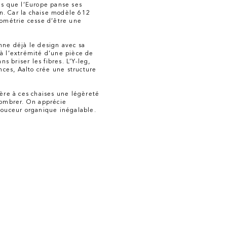
dis que l’Europe panse ses
ign. Car la chaise modèle 612
ométrie cesse d’être une
nne déjà le design avec sa
 à l’extrémité d’une pièce de
 briser les fibres. L’Y-leg,
ces, Aalto crée une structure
fère à ces chaises une légèreté
ncombrer. On apprécie
douceur organique inégalable.