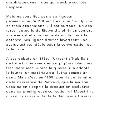
graphique dynamique qui semble sculpter
l'espace.
Mais ne vous fiez pas à sa rigueur
géométrique. Si l'Utrecht est une "sculpture
en trois dimensions", il est surtout l'un des
rares fauteuils de Rietveld à offrir un confort
surprenant et une véritable invitation à la
détente. Ses lignes droites favorisent une
assise active, idéale pour la conversation ou
la lecture.
À ses débuts en 1936, l'Utrecht s'habillait
de toile brune avec des surpiqûres blanches
très marquées. Après la guerre, il a adopté
le feutre, un matériau qui lui va comme un
gant. Mais c'est en 1988, pour le centenaire
de la naissance de Rietveld, que la maison
Cassina en a repris la production exclusive
dans sa prestigieuse collection « I Maestri »,
offrant la possibilité de le décliner à travers
un large éventail de tissus haut de gamme.
Ici garni d'une laine de la gamme Divina de
chez Kvadrat au coloris éclatant, l'hommage
est parfait.
Mais le signe distinctif de l'Utrecht est sa
couture apparente. Qu'il s'agisse d'un point
zigzag ou d'un point de feston comme ici, ce
détail artisanal souligne la pureté des