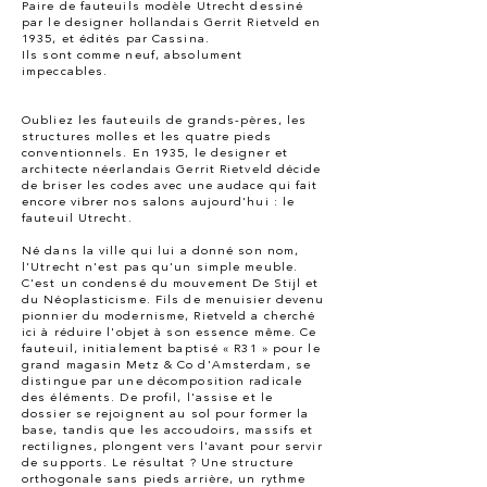
Paire de fauteuils modèle Utrecht dessiné
par le designer hollandais Gerrit Rietveld en
1935, et édités par Cassina.
Ils sont comme neuf, absolument
impeccables.
Oubliez les fauteuils de grands-pères, les
structures molles et les quatre pieds
conventionnels. En 1935, le designer et
architecte néerlandais Gerrit Rietveld décide
de briser les codes avec une audace qui fait
encore vibrer nos salons aujourd'hui : le
fauteuil Utrecht.
Né dans la ville qui lui a donné son nom,
l'Utrecht n'est pas qu'un simple meuble.
C'est un condensé du mouvement De Stijl et
du Néoplasticisme. Fils de menuisier devenu
pionnier du modernisme, Rietveld a cherché
ici à réduire l'objet à son essence même. Ce
fauteuil, initialement baptisé « R31 » pour le
grand magasin Metz & Co d'Amsterdam, se
distingue par une décomposition radicale
des éléments.
De profil, l'assise et le
dossier se rejoignent au sol pour former la
base, tandis que les accoudoirs, massifs et
rectilignes, plongent vers l'avant pour servir
de supports. Le résultat ? Une structure
orthogonale sans pieds arrière, un rythme