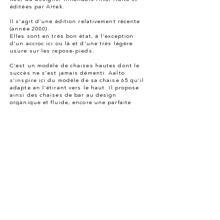
éditées par Artek.
Il s'agit d'une édition relativement récente
(année 2000). ​
​Elles sont en très bon état, à l'exception
d'un accroc ici ou là et d'une très légère
usure sur les repose-pieds.
C'est un modèle de chaises hautes dont le
succès ne s'est jamais démenti. Aalto
s'inspire ici du modèle de sa chaise 65 qu'il
adapte en l'étirant vers le haut. Il propose
ainsi des chaises de bar au design
organique et fluide, encore une parfaite
illustration de son talent créatif. Un repose-
pied vient compléter la structure pour
davantage de confort lorsqu'on est assis.
Cette version, entièrement noire, et donc
très graphique, permet de jolis jeux de
contraste dans n'importe quel intérieur. Un
must !
Dimensions : hauteur 72 cm / largeur 38 cm /
profondeur 40 cm
Cet article vous intéresse ? Contactez-nous