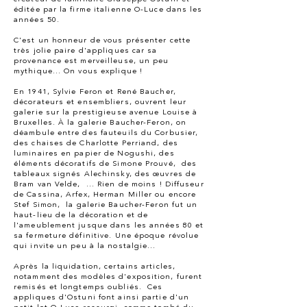
éditée par la firme italienne O-Luce dans les
années 50.
C'est un honneur de vous présenter cette
très jolie paire d'appliques car sa
provenance est merveilleuse, un peu
mythique... On vous explique !
En 1941, Sylvie Feron et René Baucher,
décorateurs et ensembliers, ouvrent leur
galerie sur la prestigieuse avenue Louise à
Bruxelles. À la galerie Baucher-Feron, on
déambule entre des fauteuils du Corbusier,
des chaises de Charlotte Perriand, des
luminaires en papier de Nogushi, des
éléments décoratifs de Simone Prouvé, des
tableaux signés Alechinsky, des œuvres de
Bram van Velde, ... Rien de moins ! Diffuseur
de Cassina, Arfex, Herman Miller ou encore
Stef Simon, la galerie Baucher-Feron fut un
haut-lieu de la décoration et de
l'ameublement jusque dans les années 80 et
sa fermeture définitive. Une époque révolue
qui invite un peu à la nostalgie...
Après la liquidation, certains articles,
notamment des modèles d'exposition, furent
remisés et longtemps oubliés. Ces
appliques d'Ostuni font ainsi partie d'un