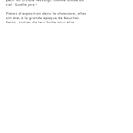
petit lot O-Luce ressurgi, comme tombé du
ciel. Quelle joie !
Pièces d'exposition dans le showroom, elles
ont été, à la grande époque de Baucher-
Feron, sorties de leur boîte pour être
directement exposées aux yeux des visiteurs
durant des années. Autant dire qu'elles
sont plutôt en très bon état. À noter que le
support de chacune présente une finition un
peu différente, l'une laiton, l'autre laiton
patine canon de fusil. Parce qu'il fallait bien
choisir entre les deux (CQFD) !
Bon, au-delà de la chouette histoire et de la
belle provenance, on pourrait écrire encore
longtemps sur le génie délicat de ces
petites lampes italiennes qu'on se retient
un peu de garder pour nous. C'est, vous
l'aurez compris, un énorme coup de cœur !
Dimensions : hauteur
13 cm / largeur 12,5 cm
/ profondeur 16 cm
Cet article vous intéresse ? Contactez-nous
© 2O26 HABITATION 62 TOUS DROITS RÉSERVÉS