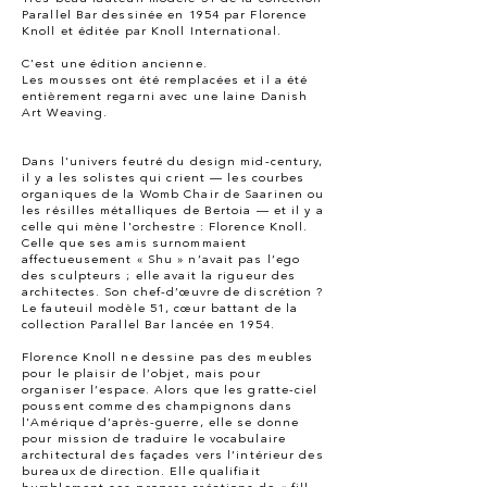
Parallel Bar dessinée en 1954 par Florence
Knoll et éditée par Knoll International.
C'est une édition ancienne.
Les mousses ont été remplacées et il a été
entièrement regarni avec une laine Danish
Art Weaving.
Dans l'univers feutré du design mid-century,
il y a les solistes qui crient — les courbes
organiques de la Womb Chair de Saarinen ou
les résilles métalliques de Bertoia — et il y a
celle qui mène l'orchestre : Florence Knoll.
Celle que ses amis surnommaient
affectueusement « Shu » n’avait pas l’ego
des sculpteurs ; elle avait la rigueur des
architectes. Son chef-d’œuvre de discrétion ?
Le fauteuil modèle 51, cœur battant de la
collection Parallel Bar lancée en 1954.
Florence Knoll ne dessine pas des meubles
pour le plaisir de l’objet, mais pour
organiser l’espace. Alors que les gratte-ciel
poussent comme des champignons dans
l'Amérique d’après-guerre, elle se donne
pour mission de traduire le vocabulaire
architectural des façades vers l’intérieur des
bureaux de direction. Elle qualifiait