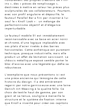
humblement ses propres créations de « fill-
ins », des « pièces de remplissage »,
destinées à mettre en valeur les pièces plus
sculpturales de ses collaborateurs. Pourtant,
avec son profil angulaire et dépouillé, le
fauteuil Parallel Bar a fini par incarner à lui
seul le « Knoll Look » : un mélange de
perfectionnisme objectif et d'élégance
imperturbable.
Le fauteuil modèle 51 est immédiatement
reconnaissable avec sa base en acier noirci
et chromé, d'une logique implacable avec
ses plats d'acier rivetés à des barres
horizontales.
Cette esthétique est purement
technique, presque industrielle, mais elle
produit un effet de lévitation saisissant. Le
châssis métallique exposé semble porter le
bloc d'assise avec une légèreté qui défie sa
robustesse.
L'exemplaire que nous présentons ici est
une pièce ancienne qui témoigne de cette
histoire du design. Il a été entièrement
regarni par notre garnisseuse avec une laine
Danish Art Weaving à la qualité folle. Ce
choix de textile haut de gamme, par son
grain et sa tenue, souligne à merveille la
structure et le système de fixation interne
que Knoll a inventé pour créer ces capitons